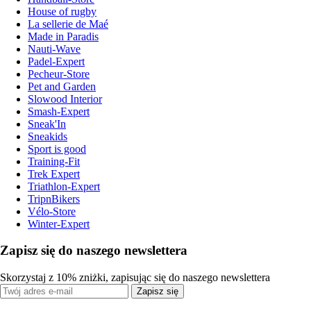
House of rugby
La sellerie de Maé
Made in Paradis
Nauti-Wave
Padel-Expert
Pecheur-Store
Pet and Garden
Slowood Interior
Smash-Expert
Sneak'In
Sneakids
Sport is good
Training-Fit
Trek Expert
Triathlon-Expert
TripnBikers
Vélo-Store
Winter-Expert
Zapisz się do naszego newslettera
Skorzystaj z 10% zniżki, zapisując się do naszego newslettera
Zapisz się