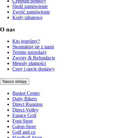
Centrum pomocy
Śledź zamówienie
Zwróć zamówienie
Kody rabatowe
O nas
Kto jesteśmy?
Skontaktuj się z nami
Termin sprzedaży
Zwroty & Refundacje
Metody płatności
Ceny i opcje dostawy
Nasze sklepy
Basket Center
Daily Bikers
Direct Running
Direct-Volley
Espace Golf
Foot-Store
Galop-Store
Golf and co
Handball-Store