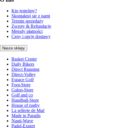
Kto jesteśmy?
Skontaktuj się z nami
Termin sprzedaży
Zwroty & Refundacje
Metody płatności
Ceny i opcje dostawy
Nasze sklepy
Basket Center
Daily Bikers
Direct Running
Direct-Volley
Espace Golf
Foot-Store
Galop-Store
Golf and co
Handball-Store
House of rugby
La sellerie de Maé
Made in Paradis
Nauti-Wave
Padel-Expert