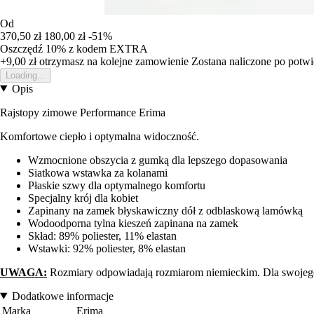
Od
370,50 zł
180,00 zł
-51%
Oszczędź 10%
z kodem
EXTRA
+9,00 zł
otrzymasz na kolejne zamowienie
Zostana naliczone po potw
Loading...
Opis
Rajstopy zimowe Performance Erima
Komfortowe ciepło i optymalna widoczność.
Wzmocnione obszycia z gumką dla lepszego dopasowania
Siatkowa wstawka za kolanami
Płaskie szwy dla optymalnego komfortu
Specjalny krój dla kobiet
Zapinany na zamek błyskawiczny dół z odblaskową lamówką
Wodoodporna tylna kieszeń zapinana na zamek
Skład: 89% poliester, 11% elastan
Wstawki: 92% poliester, 8% elastan
UWAGA:
Rozmiary odpowiadają rozmiarom niemieckim. Dla swojego 
Dodatkowe informacje
Marka
Erima