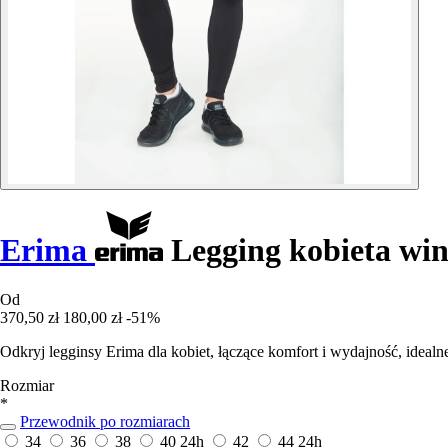
Erima
Legging kobieta win
Od
370,50 zł
180,00 zł
-51%
Odkryj legginsy Erima dla kobiet, łączące komfort i wydajność, ideal
Rozmiar
*
Przewodnik po rozmiarach
34
36
38
40
24h
42
44
24h