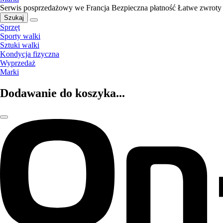
Serwis posprzedażowy we Francja
Bezpieczna płatność
Łatwe zwroty
Szukaj
Sprzęt
Sporty walki
Sztuki walki
Kondycja fizyczna
Wyprzedaż
Marki
Dodawanie do koszyka...