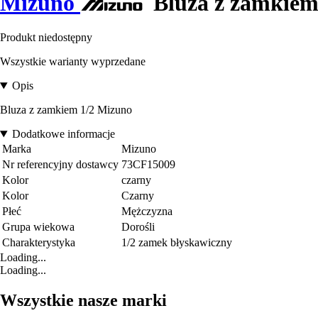
Mizuno
Bluza z zamkiem
Produkt niedostępny
Wszystkie warianty wyprzedane
Opis
Bluza z zamkiem 1/2 Mizuno
Dodatkowe informacje
Marka
Mizuno
Nr referencyjny dostawcy
73CF15009
Kolor
czarny
Kolor
Czarny
Płeć
Mężczyzna
Grupa wiekowa
Dorośli
Charakterystyka
1/2 zamek błyskawiczny
Loading...
Loading...
Wszystkie nasze marki