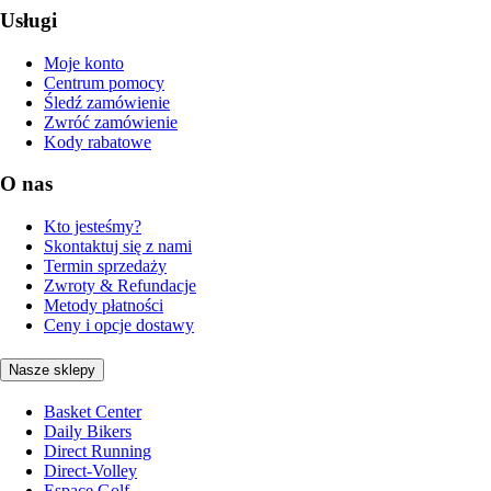
Usługi
Moje konto
Centrum pomocy
Śledź zamówienie
Zwróć zamówienie
Kody rabatowe
O nas
Kto jesteśmy?
Skontaktuj się z nami
Termin sprzedaży
Zwroty & Refundacje
Metody płatności
Ceny i opcje dostawy
Nasze sklepy
Basket Center
Daily Bikers
Direct Running
Direct-Volley
Espace Golf