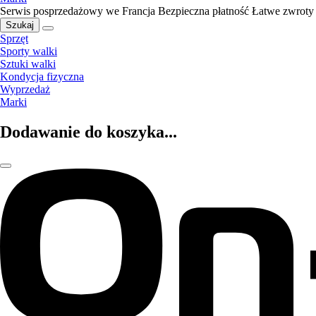
Serwis posprzedażowy we Francja
Bezpieczna płatność
Łatwe zwroty
Szukaj
Sprzęt
Sporty walki
Sztuki walki
Kondycja fizyczna
Wyprzedaż
Marki
Dodawanie do koszyka...