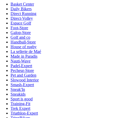
Basket Center
Daily Bikers
Direct Running
Direct-Volley
Espace Golf
Foot-Store
Galop-Store
Golf and co
Handball-Store
House of rugby
La sellerie de Maé
Made in Paradis
Nauti-Wave
Padel-Expert
Pecheur-Store
Pet and Garden
Slowood Interior
Smash-Expert
Sneak'In
Sneakids
Sport is good
Training-Fit
Trek Expert
Triathlon-Expert
TripnBikers