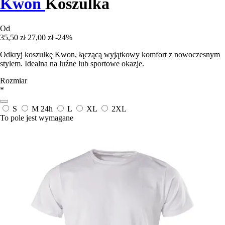
Kwon
Koszulka
Od
35,50 zł
27,00 zł
-24%
Odkryj koszulkę Kwon, łączącą wyjątkowy komfort z nowoczesnym
stylem. Idealna na luźne lub sportowe okazje.
Rozmiar
*
S
M
24h
L
XL
2XL
To pole jest wymagane