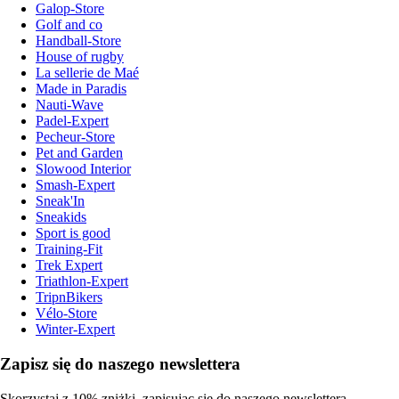
Galop-Store
Golf and co
Handball-Store
House of rugby
La sellerie de Maé
Made in Paradis
Nauti-Wave
Padel-Expert
Pecheur-Store
Pet and Garden
Slowood Interior
Smash-Expert
Sneak'In
Sneakids
Sport is good
Training-Fit
Trek Expert
Triathlon-Expert
TripnBikers
Vélo-Store
Winter-Expert
Zapisz się do naszego newslettera
Skorzystaj z 10% zniżki, zapisując się do naszego newslettera