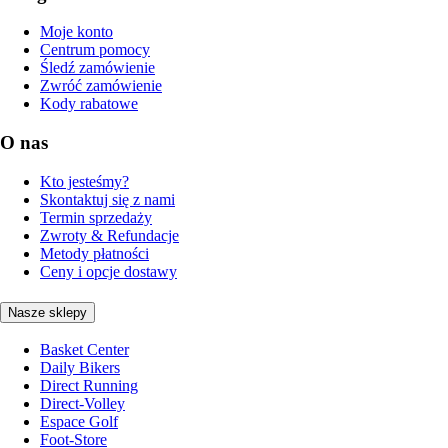
Moje konto
Centrum pomocy
Śledź zamówienie
Zwróć zamówienie
Kody rabatowe
O nas
Kto jesteśmy?
Skontaktuj się z nami
Termin sprzedaży
Zwroty & Refundacje
Metody płatności
Ceny i opcje dostawy
Nasze sklepy
Basket Center
Daily Bikers
Direct Running
Direct-Volley
Espace Golf
Foot-Store