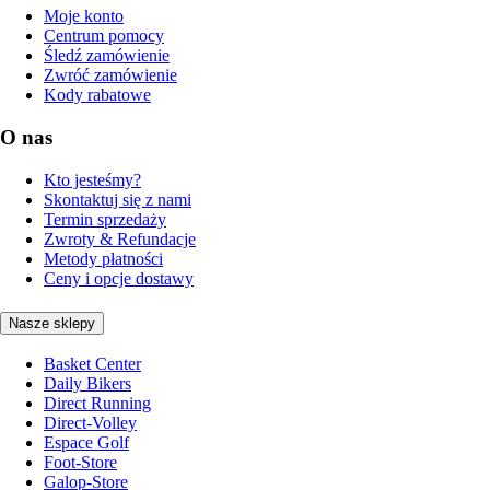
Moje konto
Centrum pomocy
Śledź zamówienie
Zwróć zamówienie
Kody rabatowe
O nas
Kto jesteśmy?
Skontaktuj się z nami
Termin sprzedaży
Zwroty & Refundacje
Metody płatności
Ceny i opcje dostawy
Nasze sklepy
Basket Center
Daily Bikers
Direct Running
Direct-Volley
Espace Golf
Foot-Store
Galop-Store