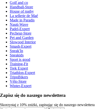
Golf and co
Handball-Store
House of rugby
La sellerie de Maé
Made in Paradis
Nauti-Wave
Padel-Expert
Pecheur-Store
Pet and Garden
Slowood Interior
Smash-Expert
Sneak'In
Sneakids
Sport is good
Training-Fit
Trek Expert
Triathlon-Expert
TripnBikers
Vélo-Store
Winter-Expert
Zapisz się do naszego newslettera
Skorzystaj z 10% zniżki, zapisując się do naszego newslettera