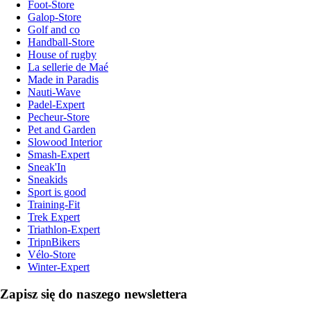
Foot-Store
Galop-Store
Golf and co
Handball-Store
House of rugby
La sellerie de Maé
Made in Paradis
Nauti-Wave
Padel-Expert
Pecheur-Store
Pet and Garden
Slowood Interior
Smash-Expert
Sneak'In
Sneakids
Sport is good
Training-Fit
Trek Expert
Triathlon-Expert
TripnBikers
Vélo-Store
Winter-Expert
Zapisz się do naszego newslettera