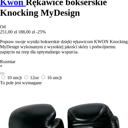
Kwon
Rękawice bokserskie
Knocking MyDesign
Od
251,00 zł
188,00 zł
-25%
Popraw swoje wyniki bokserskie dzięki rękawicom KWON Knocking
MyDesign wykonanym z wysokiej jakości skóry i podwójnemu
zapięciu na rzep dla optymalnego wsparcia.
Rozmiar
*
10 uncji
12oz
16 uncji
To pole jest wymagane