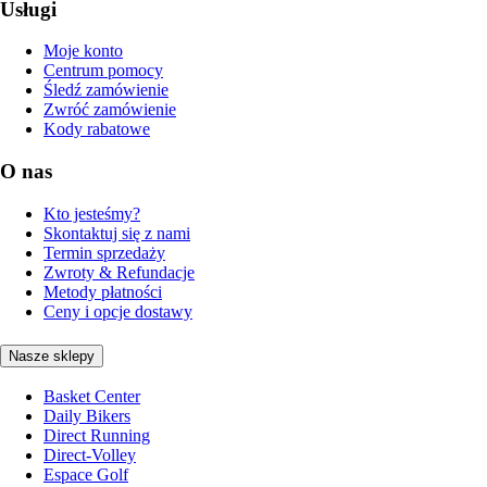
Usługi
Moje konto
Centrum pomocy
Śledź zamówienie
Zwróć zamówienie
Kody rabatowe
O nas
Kto jesteśmy?
Skontaktuj się z nami
Termin sprzedaży
Zwroty & Refundacje
Metody płatności
Ceny i opcje dostawy
Nasze sklepy
Basket Center
Daily Bikers
Direct Running
Direct-Volley
Espace Golf