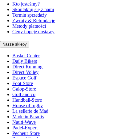
Kto jesteśmy?
Skontaktuj się z nami
Termin sprzedaży
Zwroty & Refundacje
Metody płatności
Ceny i opcje dostawy
Nasze sklepy
Basket Center
Daily Bikers
Direct Running
Direct-Volley
Espace Golf
Foot-Store
Galop-Store
Golf and co
Handball-Store
House of rugby
La sellerie de Maé
Made in Paradis
Nauti-Wave
Padel-Expert
Pecheur-Store