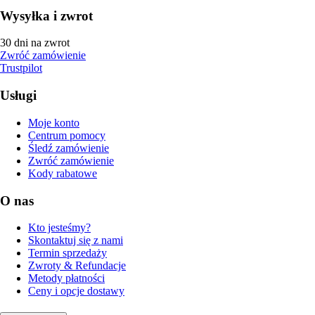
Wysyłka i zwrot
30 dni na zwrot
Zwróć zamówienie
Trustpilot
Usługi
Moje konto
Centrum pomocy
Śledź zamówienie
Zwróć zamówienie
Kody rabatowe
O nas
Kto jesteśmy?
Skontaktuj się z nami
Termin sprzedaży
Zwroty & Refundacje
Metody płatności
Ceny i opcje dostawy