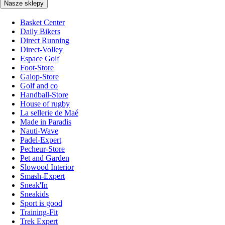
Nasze sklepy
Basket Center
Daily Bikers
Direct Running
Direct-Volley
Espace Golf
Foot-Store
Galop-Store
Golf and co
Handball-Store
House of rugby
La sellerie de Maé
Made in Paradis
Nauti-Wave
Padel-Expert
Pecheur-Store
Pet and Garden
Slowood Interior
Smash-Expert
Sneak'In
Sneakids
Sport is good
Training-Fit
Trek Expert