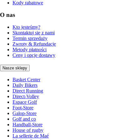
Kody rabatowe
O nas
Kto jesteśmy?
Skontaktuj się z nami
Termin sprzedaży
Zwroty & Refundacje
Metody płatności
Ceny i opcje dostawy
Nasze sklepy
Basket Center
Daily Bikers
Direct Running
Direct-Volley
Espace Golf
Foot-Store
Galop-Store
Golf and co
Handball-Store
House of rugby
La sellerie de Maé