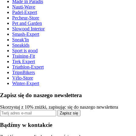
Made in Paradis
Nauti-Wave
Padel-Expert
Pecheur-Store
Pet and Garden
Slowood Interior
Smash-Expert
Sneak'In
Sneakids
Sport is good
Training-Fit
Trek Expert
Triathlon-Expert
TripnBikers
Vélo-Store
Winter-Expert
Zapisz się do naszego newslettera
Skorzystaj z 10% zniżki, zapisując się do naszego newslettera
Zapisz się
Bądźmy w kontakcie