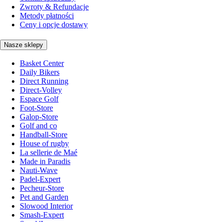
Zwroty & Refundacje
Metody płatności
Ceny i opcje dostawy
Nasze sklepy
Basket Center
Daily Bikers
Direct Running
Direct-Volley
Espace Golf
Foot-Store
Galop-Store
Golf and co
Handball-Store
House of rugby
La sellerie de Maé
Made in Paradis
Nauti-Wave
Padel-Expert
Pecheur-Store
Pet and Garden
Slowood Interior
Smash-Expert