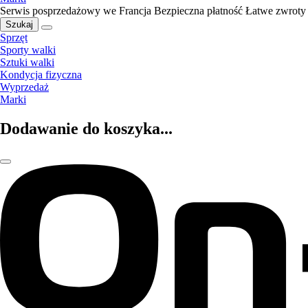
Serwis posprzedażowy we Francja
Bezpieczna płatność
Łatwe zwroty
Szukaj
Sprzęt
Sporty walki
Sztuki walki
Kondycja fizyczna
Wyprzedaż
Marki
Dodawanie do koszyka...