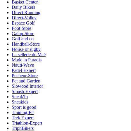
Basket Center
Daily Bikers
Direct Running
Direct-Volley
Espace Golf
Foot-Store
Galop-Store
Golf and co
Handball-Store
House of rugby
La sellerie de Maé
Made in Paradis
Nauti-Wave
Padel-Expert
Pecheur-Store
Pet and Garden
Slowood Interior
Smash-Expert
Sneak'In
Sneakids
Sport is good
Training-Fit
Trek Expert
Triathlon-Expert
TripnBikers