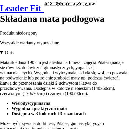
Leader Fit
Składana mata podłogowa
Produkt niedostępny
Wszystkie warianty wyprzedane
Opis
Mata składana 190 cm jest idealna na fitness i zajęcia Pilates (nadaje
się również do ćwiczeń gimnastycznych, yoga i sesji
wzmacniających). Wygodna i wytrzymała, składa się w 4, co pozwala
na podwojenie lub potrojenie grubości maty np. podczas ćwiczeń.
Łatwa do przenoszenia dzięki 2 uchwytom i łatwa do
przechowywania. Dostępna w kolorze niebieskim (140x60cm),
czerwonym (170x70cm) i czarnym (190x90cm).
Wielodyscyplinarna
Wygodna i praktyczna mata
Dostępna w 3 kolorach i 3 rozmiarach
Może być używana do fitness, Pilates, gimnastyki, yoga i
wzmacniania, ćwiczenia są liczne z tą matą.