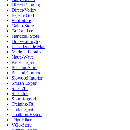
Direct Running
Direct-Volley
Espace Golf
Foot-Store
Galop-Store
Golf and co
Handball-Store
House of rugby
La sellerie de Maé
Made in Paradis
Nauti-Wave
Padel-Expert
Pecheur-Store
Pet and Garden
Slowood Interior
Smash-Expert
Sneak'In
Sneakids
Sport is good
Training-Fit
Trek Expert
Triathlon-Expert
TripnBikers
Vélo-Store