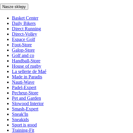
Nasze sklepy
Basket Center
Daily Bikers
Direct Running
Direct-Volley
Espace Golf
Foot-Store
Galop-Store
Golf and co
Handball-Store
House of rugby
La sellerie de Maé
Made in Paradis
Nauti-Wave
Padel-Expert
Pecheur-Store
Pet and Garden
Slowood Interior
Smash-Expert
Sneak'In
Sneakids
Sport is good
Training-Fit