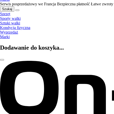
Serwis posprzedażowy we Francja
Bezpieczna płatność
Łatwe zwroty
Szukaj
Sprzęt
Sporty walki
Sztuki walki
Kondycja fizyczna
Wyprzedaż
Marki
Dodawanie do koszyka...