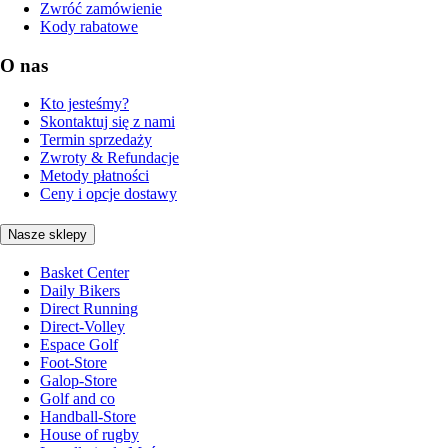
Zwróć zamówienie
Kody rabatowe
O nas
Kto jesteśmy?
Skontaktuj się z nami
Termin sprzedaży
Zwroty & Refundacje
Metody płatności
Ceny i opcje dostawy
Nasze sklepy
Basket Center
Daily Bikers
Direct Running
Direct-Volley
Espace Golf
Foot-Store
Galop-Store
Golf and co
Handball-Store
House of rugby