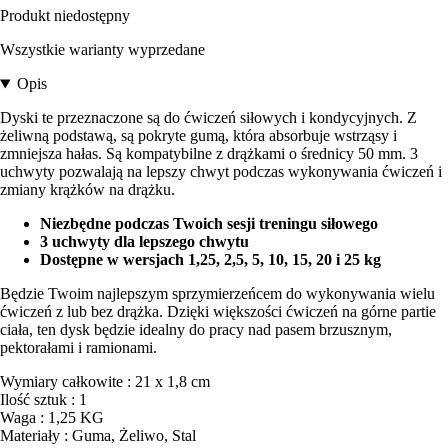
Produkt niedostępny
Wszystkie warianty wyprzedane
Opis
Dyski te przeznaczone są do ćwiczeń siłowych i kondycyjnych. Z
żeliwną podstawą, są pokryte gumą, która absorbuje wstrząsy i
zmniejsza hałas. Są kompatybilne z drążkami o średnicy 50 mm. 3
uchwyty pozwalają na lepszy chwyt podczas wykonywania ćwiczeń i
zmiany krążków na drążku.
Niezbędne podczas Twoich sesji treningu siłowego
3 uchwyty dla lepszego chwytu
Dostępne w wersjach 1,25, 2,5, 5, 10, 15, 20 i 25 kg
Będzie Twoim najlepszym sprzymierzeńcem do wykonywania wielu
ćwiczeń z lub bez drążka. Dzięki większości ćwiczeń na górne partie
ciała, ten dysk będzie idealny do pracy nad pasem brzusznym,
pektorałami i ramionami.
Wymiary całkowite : 21 x 1,8 cm
Ilość sztuk : 1
Waga : 1,25 KG
Materiały : Guma, Żeliwo, Stal