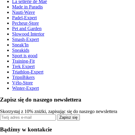
La sellerie de Maé
Made in Paradis
Nauti-Wave
Padel-Expert
Pecheur-Store
Pet and Garden
Slowood Interior
Smash-Expert
Sneak'In
Sneakids
Sport is good
Training-Fit
Trek Expert
Triathlon-Expert
TripnBikers
Vélo-Store
Winter-Expert
Zapisz się do naszego newslettera
Skorzystaj z 10% zniżki, zapisując się do naszego newslettera
Zapisz się
Bądźmy w kontakcie