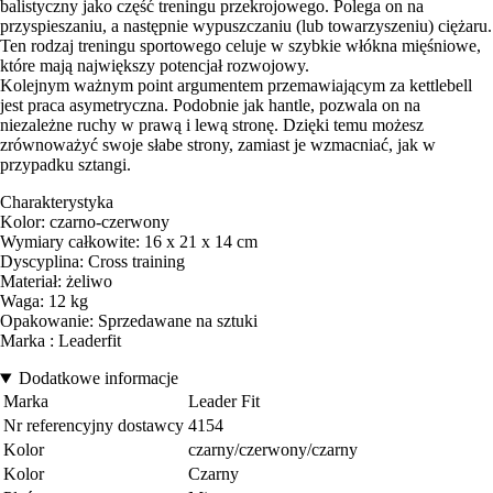
balistyczny jako część treningu przekrojowego. Polega on na
przyspieszaniu, a następnie wypuszczaniu (lub towarzyszeniu) ciężaru.
Ten rodzaj treningu sportowego celuje w szybkie włókna mięśniowe,
które mają największy potencjał rozwojowy.
Kolejnym ważnym point argumentem przemawiającym za kettlebell
jest praca asymetryczna. Podobnie jak hantle, pozwala on na
niezależne ruchy w prawą i lewą stronę. Dzięki temu możesz
zrównoważyć swoje słabe strony, zamiast je wzmacniać, jak w
przypadku sztangi.
Charakterystyka
Kolor: czarno-czerwony
Wymiary całkowite: 16 x 21 x 14 cm
Dyscyplina: Cross training
Materiał: żeliwo
Waga: 12 kg
Opakowanie: Sprzedawane na sztuki
Marka : Leaderfit
Dodatkowe informacje
Marka
Leader Fit
Nr referencyjny dostawcy
4154
Kolor
czarny/czerwony/czarny
Kolor
Czarny