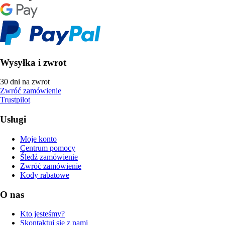
Wysyłka i zwrot
30 dni na zwrot
Zwróć zamówienie
Trustpilot
Usługi
Moje konto
Centrum pomocy
Śledź zamówienie
Zwróć zamówienie
Kody rabatowe
O nas
Kto jesteśmy?
Skontaktuj się z nami