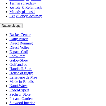
Termin sprzedaży
Zwroty & Refundacje
Metody płatności
Ceny i opcje dostawy
Nasze sklepy
Basket Center
Daily Bikers
Direct Running
Direct-Volley
Espace Golf
Foot-Store
Galop-Store
Golf and co
Handball-Store
House of rugby
La sellerie de Maé
Made in Paradis
Nauti-Wave
Padel-Expert
Pecheur-Store
Pet and Garden
Slowood Interior