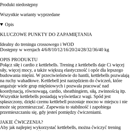
Produkt niedostępny
Wszystkie warianty wyprzedane
Opis
KLUCZOWE PUNKTY DO ZAPAMIĘTANIA
Idealny do treningu crossowego i WOD
Dostępny w wersjach 4/6/8/10/12/16/20/24/28/32/36/40 kg
OPIS PRODUKTU
Połącz siłę i cardio z kettlebells. Trening z kettlebells daje Ci więcej
siły, więcej mocy, a także większą elastyczność i opór dla lepszego
budowania mięśni. W przeciwieństwie do hantli, kettlebells pozwalają
na ruchy wahadłowe. Kettlebell jest narzędziem do ćwiczeń, które
angażuje wiele grup mięśniowych i pozwala pracować nad
koordynacją, równowagą, cardio, sheathingiem, siłą, zwinnością itp.
Wszystkie kettlebells posiadają wyświetlacz wagi. Spód jest
spłaszczony, dzięki czemu kettlebell pozostaje mocno w miejscu i nie
może się przemieszczać. Zapewnia to stabilność i zapobiega
przemieszczaniu się, gdy jesteś pomiędzy ćwiczeniami.
JAKIE ĆWICZENIA?
Aby jak najlepiej wykorzystać kettlebells, można ćwiczyć trening