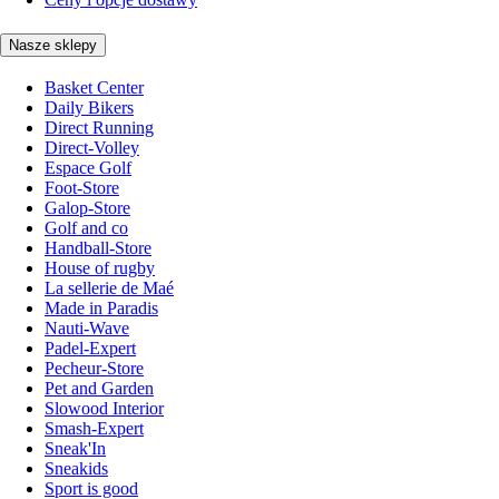
Nasze sklepy
Basket Center
Daily Bikers
Direct Running
Direct-Volley
Espace Golf
Foot-Store
Galop-Store
Golf and co
Handball-Store
House of rugby
La sellerie de Maé
Made in Paradis
Nauti-Wave
Padel-Expert
Pecheur-Store
Pet and Garden
Slowood Interior
Smash-Expert
Sneak'In
Sneakids
Sport is good