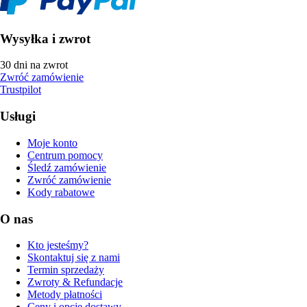
Wysyłka i zwrot
30 dni na zwrot
Zwróć zamówienie
Trustpilot
Usługi
Moje konto
Centrum pomocy
Śledź zamówienie
Zwróć zamówienie
Kody rabatowe
O nas
Kto jesteśmy?
Skontaktuj się z nami
Termin sprzedaży
Zwroty & Refundacje
Metody płatności
Ceny i opcje dostawy