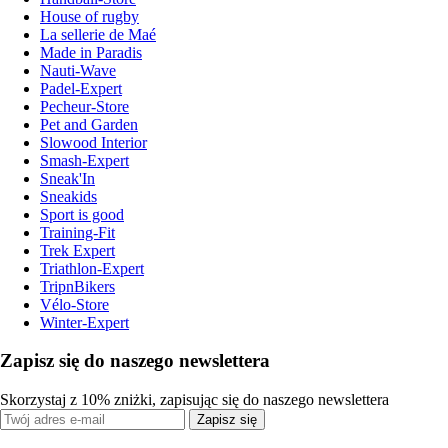
House of rugby
La sellerie de Maé
Made in Paradis
Nauti-Wave
Padel-Expert
Pecheur-Store
Pet and Garden
Slowood Interior
Smash-Expert
Sneak'In
Sneakids
Sport is good
Training-Fit
Trek Expert
Triathlon-Expert
TripnBikers
Vélo-Store
Winter-Expert
Zapisz się do naszego newslettera
Skorzystaj z 10% zniżki, zapisując się do naszego newslettera
Zapisz się