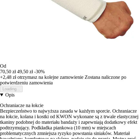
Od
70,50 zł
49,50 zł
-30%
+2,48 zł
otrzymasz na kolejne zamowienie
Zostana naliczone po
potwierdzeniu zamowienia
Loading...
Opis
Ochraniacze na łokcie
Bezpieczeństwo to najwyższa zasada w każdym sporcie. Ochraniacze
na łokcie, kolana i kostki od KWON wykonane są z trwale elastycznej
tkaniny podobnej do materiału bandaży i zapewniają dodatkowy efekt
podtrzymujący. Podkładka piankowa (10 mm) w miejscach
problematycznych zmniejsza ryzyko powstania siniaków. Materiał
bawełniany, komfortowy na skórze, nadaje się do prania. Można prać