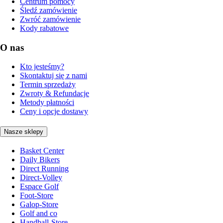
Centrum pomocy
Śledź zamówienie
Zwróć zamówienie
Kody rabatowe
O nas
Kto jesteśmy?
Skontaktuj się z nami
Termin sprzedaży
Zwroty & Refundacje
Metody płatności
Ceny i opcje dostawy
Nasze sklepy
Basket Center
Daily Bikers
Direct Running
Direct-Volley
Espace Golf
Foot-Store
Galop-Store
Golf and co
Handball-Store