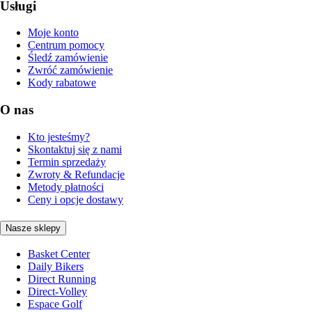
Usługi
Moje konto
Centrum pomocy
Śledź zamówienie
Zwróć zamówienie
Kody rabatowe
O nas
Kto jesteśmy?
Skontaktuj się z nami
Termin sprzedaży
Zwroty & Refundacje
Metody płatności
Ceny i opcje dostawy
Nasze sklepy
Basket Center
Daily Bikers
Direct Running
Direct-Volley
Espace Golf