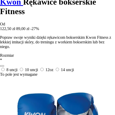
Kwon
Rękawice bokserskie
Fitness
Od
122,50 zł
89,00 zł
-27%
Popraw swoje wyniki dzięki rękawicom bokserskim Kwon Fitness z
lekkiej imitacji skóry, do treningu z workiem bokserskim lub bez
niego.
Rozmiar
*
8 uncji
10 uncji
12oz
14 uncji
To pole jest wymagane