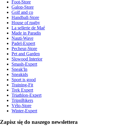
Foot-Store
Galop-Store
Golf and co
Handball-Store
House of rugby
La sellerie de Maé
Made in Paradis
Nauti-Wave
Padel-Expert
Pecheur-Store
Pet and Garden
Slowood Interior
Smash-Expert
Sneak'In
Sneakids
Sport is good
Training-Fit
Trek Expert
Triathlon-Expert
TripnBikers
Vélo-Store
Winter-Expert
Zapisz się do naszego newslettera