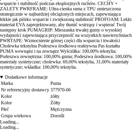
wsparcie i stabilność podczas eksplozjnych ruchów. CECHY +
ZALETY PWRFRAME: Ultra-cienka rama z TPU umieszczona
strategicznie w najbardziej obciążonych miejscach, zapewniająca
lekkie jak piórko wsparcie i zwiększoną stabilność PROFOAM: Lekki
materiał EVA zaprojektowany, aby tłumić wstrząsy i wspierać Twój
następny krok PUMAGRIP: Mieszanka trwałej gumy o wysokiej
wydajności zapewniająca przyczepność na wszystkich nawierzchniach
PWRTAPE: Wzmocnienie górnej części dla wsparcia i trwałości
Cholewka tekstylna Podeszwa środkowa reaktywna Pas kształtu
PUMA wewnątrz i na zewnątrz Wyściółka: 100,00% tekstylia;
Podeszwa zewnętrzna: 100,00% guma; Podeszwa środkowa: 100,00%
materiały syntetyczne; cholewka: 69,00% tekstylia, 31,00% materiały
syntetyczne; wkładka: 100,00% tekstylia.
Dodatkowe informacje
Marka
Puma
Nr referencyjny dostawcy
377970-06
Kolor
żółty
Kolor
Żółty
Płeć
Mężczyzna
Grupa wiekowa
Dorośli
Loading...
Loading...