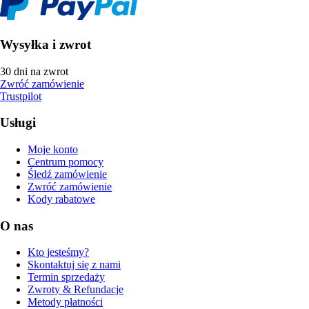
Wysyłka i zwrot
30 dni na zwrot
Zwróć zamówienie
Trustpilot
Usługi
Moje konto
Centrum pomocy
Śledź zamówienie
Zwróć zamówienie
Kody rabatowe
O nas
Kto jesteśmy?
Skontaktuj się z nami
Termin sprzedaży
Zwroty & Refundacje
Metody płatności