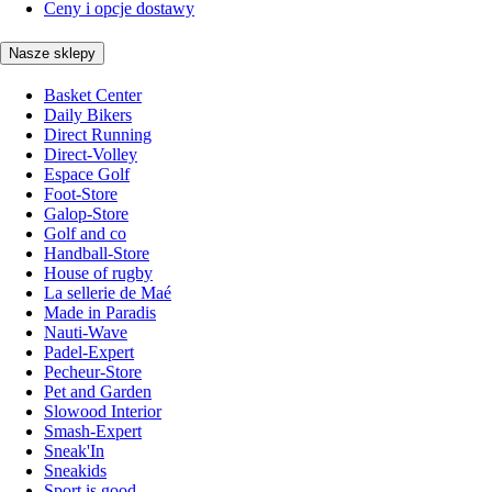
Ceny i opcje dostawy
Nasze sklepy
Basket Center
Daily Bikers
Direct Running
Direct-Volley
Espace Golf
Foot-Store
Galop-Store
Golf and co
Handball-Store
House of rugby
La sellerie de Maé
Made in Paradis
Nauti-Wave
Padel-Expert
Pecheur-Store
Pet and Garden
Slowood Interior
Smash-Expert
Sneak'In
Sneakids
Sport is good