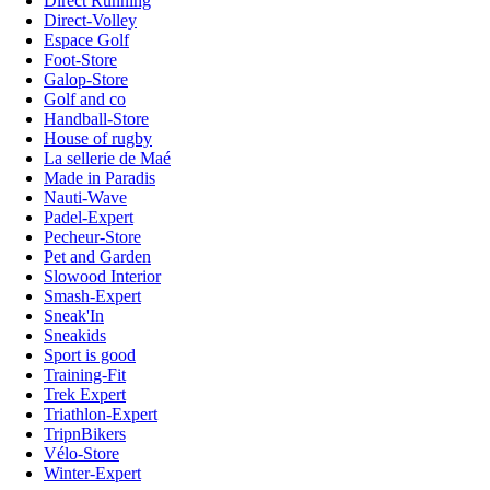
Direct Running
Direct-Volley
Espace Golf
Foot-Store
Galop-Store
Golf and co
Handball-Store
House of rugby
La sellerie de Maé
Made in Paradis
Nauti-Wave
Padel-Expert
Pecheur-Store
Pet and Garden
Slowood Interior
Smash-Expert
Sneak'In
Sneakids
Sport is good
Training-Fit
Trek Expert
Triathlon-Expert
TripnBikers
Vélo-Store
Winter-Expert