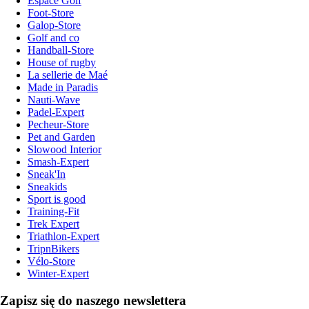
Espace Golf
Foot-Store
Galop-Store
Golf and co
Handball-Store
House of rugby
La sellerie de Maé
Made in Paradis
Nauti-Wave
Padel-Expert
Pecheur-Store
Pet and Garden
Slowood Interior
Smash-Expert
Sneak'In
Sneakids
Sport is good
Training-Fit
Trek Expert
Triathlon-Expert
TripnBikers
Vélo-Store
Winter-Expert
Zapisz się do naszego newslettera