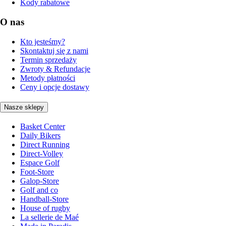
Kody rabatowe
O nas
Kto jesteśmy?
Skontaktuj się z nami
Termin sprzedaży
Zwroty & Refundacje
Metody płatności
Ceny i opcje dostawy
Nasze sklepy
Basket Center
Daily Bikers
Direct Running
Direct-Volley
Espace Golf
Foot-Store
Galop-Store
Golf and co
Handball-Store
House of rugby
La sellerie de Maé