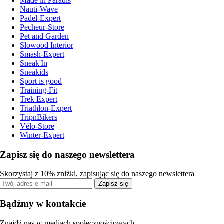
Made in Paradis
Nauti-Wave
Padel-Expert
Pecheur-Store
Pet and Garden
Slowood Interior
Smash-Expert
Sneak'In
Sneakids
Sport is good
Training-Fit
Trek Expert
Triathlon-Expert
TripnBikers
Vélo-Store
Winter-Expert
Zapisz się do naszego newslettera
Skorzystaj z 10% zniżki, zapisując się do naszego newslettera
Zapisz się
Bądźmy w kontakcie
Znajdź nas w mediach społecznościowych