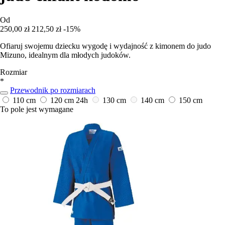
Od
250,00 zł
212,50 zł
-15%
Ofiaruj swojemu dziecku wygodę i wydajność z kimonem do judo
Mizuno, idealnym dla młodych judoków.
Rozmiar
*
Przewodnik po rozmiarach
110 cm
120 cm
24h
130 cm
140 cm
150 cm
To pole jest wymagane