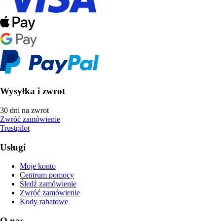
Wysyłka i zwrot
30 dni na zwrot
Zwróć zamówienie
Trustpilot
Usługi
Moje konto
Centrum pomocy
Śledź zamówienie
Zwróć zamówienie
Kody rabatowe
O nas