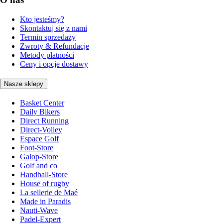
Kto jesteśmy?
Skontaktuj się z nami
Termin sprzedaży
Zwroty & Refundacje
Metody płatności
Ceny i opcje dostawy
Nasze sklepy
Basket Center
Daily Bikers
Direct Running
Direct-Volley
Espace Golf
Foot-Store
Galop-Store
Golf and co
Handball-Store
House of rugby
La sellerie de Maé
Made in Paradis
Nauti-Wave
Padel-Expert