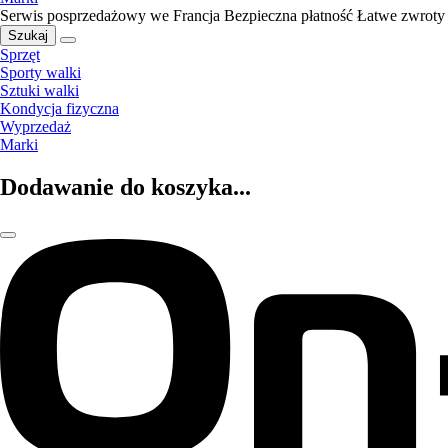
Serwis posprzedażowy we Francja
Bezpieczna płatność
Łatwe zwroty
Szukaj
Sprzęt
Sporty walki
Sztuki walki
Kondycja fizyczna
Wyprzedaż
Marki
Dodawanie do koszyka...