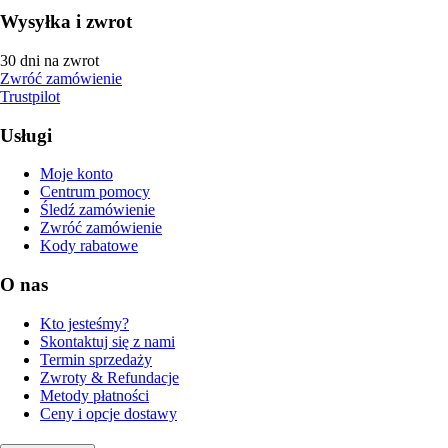
Wysyłka i zwrot
30 dni na zwrot
Zwróć zamówienie
Trustpilot
Usługi
Moje konto
Centrum pomocy
Śledź zamówienie
Zwróć zamówienie
Kody rabatowe
O nas
Kto jesteśmy?
Skontaktuj się z nami
Termin sprzedaży
Zwroty & Refundacje
Metody płatności
Ceny i opcje dostawy