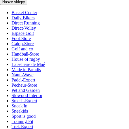
Nasze sklepy
Basket Center
Daily Bikers
Direct Running
Direct-Volley
Espace Golf
Foot-Store
Galop-Store
Golf and co
Handball-Store
House of rugby
La sellerie de Maé
Made in Paradis
Nauti-Wave
Padel-Expert
Pecheur-Store
Pet and Garden
Slowood Interior
Smash-Expert
Sneak'In
Sneakids
Sport is good
Training-Fit
Trek Expert