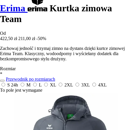
Erima
Kurtka zimowa
Team
Od
422,50 zł
211,00 zł
-50%
Zachowaj jedność i trzymaj zimno na dystans dzięki kurtce zimowej
Erima Team. Klasyczny, wodoodporny i wyściełany dodatek dla
bezkompromisowego stylu drużyny.
Rozmiar
*
Przewodnik po rozmiarach
S
24h
M
L
XL
2XL
3XL
4XL
To pole jest wymagane