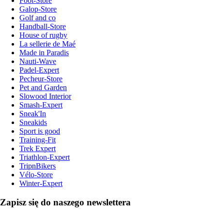
Foot-Store
Galop-Store
Golf and co
Handball-Store
House of rugby
La sellerie de Maé
Made in Paradis
Nauti-Wave
Padel-Expert
Pecheur-Store
Pet and Garden
Slowood Interior
Smash-Expert
Sneak'In
Sneakids
Sport is good
Training-Fit
Trek Expert
Triathlon-Expert
TripnBikers
Vélo-Store
Winter-Expert
Zapisz się do naszego newslettera