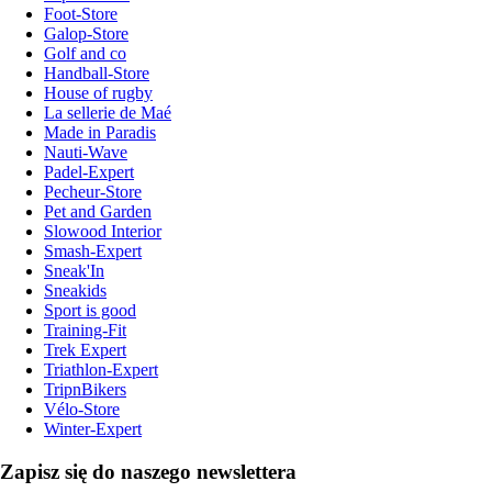
Foot-Store
Galop-Store
Golf and co
Handball-Store
House of rugby
La sellerie de Maé
Made in Paradis
Nauti-Wave
Padel-Expert
Pecheur-Store
Pet and Garden
Slowood Interior
Smash-Expert
Sneak'In
Sneakids
Sport is good
Training-Fit
Trek Expert
Triathlon-Expert
TripnBikers
Vélo-Store
Winter-Expert
Zapisz się do naszego newslettera