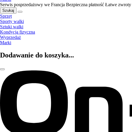
Serwis posprzedażowy we Francja
Bezpieczna płatność
Łatwe zwroty
Szukaj
Sprzęt
Sporty walki
Sztuki walki
Kondycja fizyczna
Wyprzedaż
Marki
Dodawanie do koszyka...