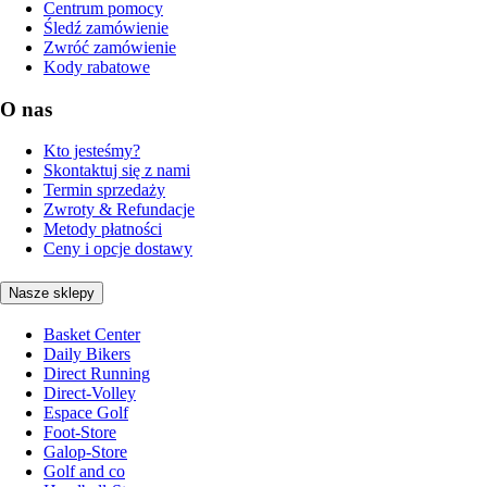
Centrum pomocy
Śledź zamówienie
Zwróć zamówienie
Kody rabatowe
O nas
Kto jesteśmy?
Skontaktuj się z nami
Termin sprzedaży
Zwroty & Refundacje
Metody płatności
Ceny i opcje dostawy
Nasze sklepy
Basket Center
Daily Bikers
Direct Running
Direct-Volley
Espace Golf
Foot-Store
Galop-Store
Golf and co