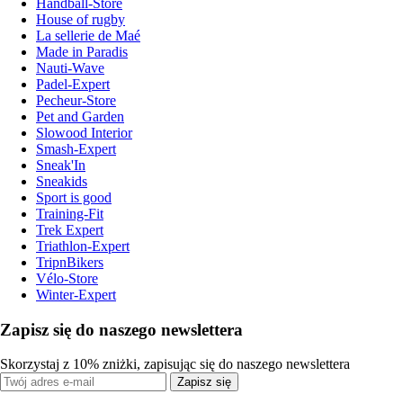
Handball-Store
House of rugby
La sellerie de Maé
Made in Paradis
Nauti-Wave
Padel-Expert
Pecheur-Store
Pet and Garden
Slowood Interior
Smash-Expert
Sneak'In
Sneakids
Sport is good
Training-Fit
Trek Expert
Triathlon-Expert
TripnBikers
Vélo-Store
Winter-Expert
Zapisz się do naszego newslettera
Skorzystaj z 10% zniżki, zapisując się do naszego newslettera
Zapisz się