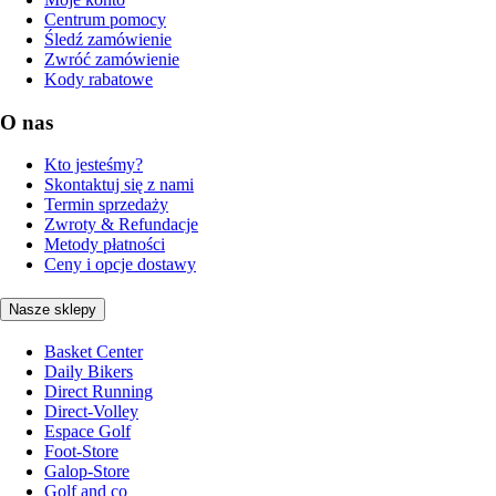
Centrum pomocy
Śledź zamówienie
Zwróć zamówienie
Kody rabatowe
O nas
Kto jesteśmy?
Skontaktuj się z nami
Termin sprzedaży
Zwroty & Refundacje
Metody płatności
Ceny i opcje dostawy
Nasze sklepy
Basket Center
Daily Bikers
Direct Running
Direct-Volley
Espace Golf
Foot-Store
Galop-Store
Golf and co