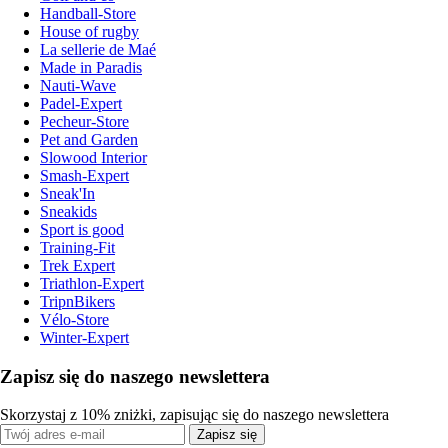
Handball-Store
House of rugby
La sellerie de Maé
Made in Paradis
Nauti-Wave
Padel-Expert
Pecheur-Store
Pet and Garden
Slowood Interior
Smash-Expert
Sneak'In
Sneakids
Sport is good
Training-Fit
Trek Expert
Triathlon-Expert
TripnBikers
Vélo-Store
Winter-Expert
Zapisz się do naszego newslettera
Skorzystaj z 10% zniżki, zapisując się do naszego newslettera
Zapisz się