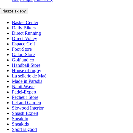
Nasze sklepy
Basket Center
Daily Bikers
Direct Running
Direct-Volley
Espace Golf
Foot-Store
Galop-Store
Golf and co
Handball-Store
House of rugby
La sellerie de Maé
Made in Paradis
Nauti-Wave
Padel-Expert
Pecheur-Store
Pet and Garden
Slowood Interior
Smash-Expert
Sneak'In
Sneakids
Sport is good