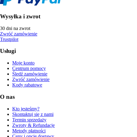
Wysyłka i zwrot
30 dni na zwrot
Zwróć zamówienie
Trustpilot
Usługi
Moje konto
Centrum pomocy
Śledź zamówienie
Zwróć zamówienie
Kody rabatowe
O nas
Kto jesteśmy?
Skontaktuj się z nami
Termin sprzedaży
Zwroty & Refundacje
Metody płatności
Ceny i opcje dostawy