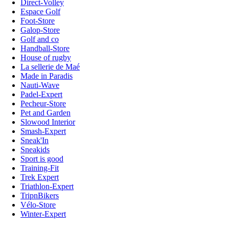
Direct-Volley
Espace Golf
Foot-Store
Galop-Store
Golf and co
Handball-Store
House of rugby
La sellerie de Maé
Made in Paradis
Nauti-Wave
Padel-Expert
Pecheur-Store
Pet and Garden
Slowood Interior
Smash-Expert
Sneak'In
Sneakids
Sport is good
Training-Fit
Trek Expert
Triathlon-Expert
TripnBikers
Vélo-Store
Winter-Expert