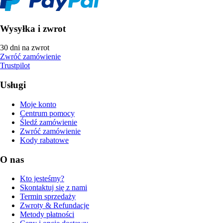
Wysyłka i zwrot
30 dni na zwrot
Zwróć zamówienie
Trustpilot
Usługi
Moje konto
Centrum pomocy
Śledź zamówienie
Zwróć zamówienie
Kody rabatowe
O nas
Kto jesteśmy?
Skontaktuj się z nami
Termin sprzedaży
Zwroty & Refundacje
Metody płatności