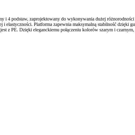
tformy i 4 podstaw, zaprojektowany do wykonywania dużej różnorodno
j i elastyczności. Platforma zapewnia maksymalną stabilność dzięki 
est z PE. Dzięki eleganckiemu połączeniu kolorów szarym i czarnym, t