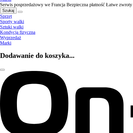
Serwis posprzedażowy we Francja
Bezpieczna płatność
Łatwe zwroty
Szukaj
Sprzęt
Sporty walki
Sztuki walki
Kondycja fizyczna
Wyprzedaż
Marki
Dodawanie do koszyka...