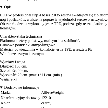
Opis
L'AFW professional step 4 bases 2.0 to zestaw składający się z pla
nóg i pośladków, a także na poprawie wydolności sercowo-naczyniowe
Obszar chodzenia wykonany jest z TPE, podczas gdy reszta platformy j
treningów.
Charakterystyka techniczna
Platforma i cztery podstawy, maksymalna stabilność.
Gumowe podkładki antypoślizgowe.
Materiał: powierzchnia w kontakcie jest z TPE, a reszta z PE.
W kolorze szarym i czarnym.
Wymiary i waga
Długość: 108 cm.
Szerokość: 40 cm.
Wysokość: 20 cm. (max.) / 11 cm. (min.)
Waga: 9 kg.
Dodatkowe informacje
Marka
AllFreeWeight
Nr referencyjny dostawcy
12210
Kolor
czarny