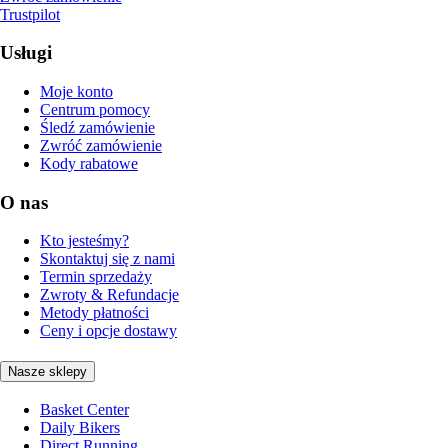
Trustpilot
Usługi
Moje konto
Centrum pomocy
Śledź zamówienie
Zwróć zamówienie
Kody rabatowe
O nas
Kto jesteśmy?
Skontaktuj się z nami
Termin sprzedaży
Zwroty & Refundacje
Metody płatności
Ceny i opcje dostawy
Nasze sklepy
Basket Center
Daily Bikers
Direct Running