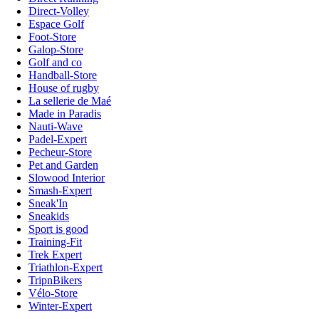
Direct-Volley
Espace Golf
Foot-Store
Galop-Store
Golf and co
Handball-Store
House of rugby
La sellerie de Maé
Made in Paradis
Nauti-Wave
Padel-Expert
Pecheur-Store
Pet and Garden
Slowood Interior
Smash-Expert
Sneak'In
Sneakids
Sport is good
Training-Fit
Trek Expert
Triathlon-Expert
TripnBikers
Vélo-Store
Winter-Expert