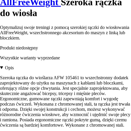
AllFreeWeight
Szeroka rączka
do wiosła
Optymalizuj swoje treningi z pomocą szerokiej rączki do wiosłowania
AllFreeWeight, wszechstronnego akcesorium do maszyn z linką lub
bloczkiem.
Produkt niedostępny
Wszystkie warianty wyprzedane
Opis
Szeroka rączka do wioślarza AFW 105461 to wszechstronny dodatek
zaprojektowany do użytku na maszynach z kablami lub bloczkami,
oferujący różne opcje chwytania. Jest specjalnie zaprojektowana, aby
skutecznie angażować bicepsy, tricepsy i mięśnie pleców.
Ergonomiczne, gumowane rączki zapewniają komfort i wygodę
podczas ćwiczeń. Wykonana z chromowanej stali, ta rączka jest trwała
i odporna. Dzięki swojej konstrukcji i cechom, możesz wykonywać
różnorodne ćwiczenia wiosłowe, aby wzmocnić i ujędrnić swoje plecy
i ramiona. Posiada ergonomiczne rączki pokryte gumą, dzięki czemu
ćwiczenia są bardziej komfortowe. Wykonane z chromowanej stali.