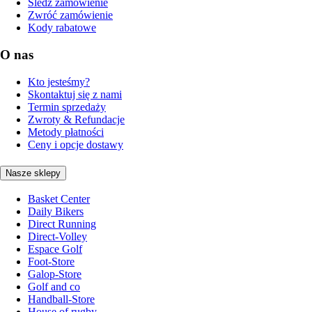
Śledź zamówienie
Zwróć zamówienie
Kody rabatowe
O nas
Kto jesteśmy?
Skontaktuj się z nami
Termin sprzedaży
Zwroty & Refundacje
Metody płatności
Ceny i opcje dostawy
Nasze sklepy
Basket Center
Daily Bikers
Direct Running
Direct-Volley
Espace Golf
Foot-Store
Galop-Store
Golf and co
Handball-Store
House of rugby