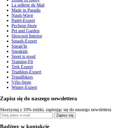
La sellerie de Maé
Made in Paradis
Nauti-Wave
Padel-Expert
Pecheur-Store
Pet and Garden
Slowood Interior
Smash-Expert
Sneak'In
Sneakids
Sport is good
Training-Fit
Trek Expert
Triathlon-Expert
TripnBikers
Vélo-Store
Winter-Expert
Zapisz się do naszego newslettera
Skorzystaj z 10% zniżki, zapisując się do naszego newslettera
Zapisz się
Bądźmy w kontakcie