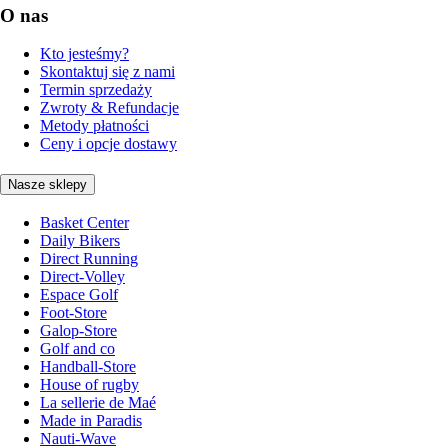
O nas
Kto jesteśmy?
Skontaktuj się z nami
Termin sprzedaży
Zwroty & Refundacje
Metody płatności
Ceny i opcje dostawy
Nasze sklepy
Basket Center
Daily Bikers
Direct Running
Direct-Volley
Espace Golf
Foot-Store
Galop-Store
Golf and co
Handball-Store
House of rugby
La sellerie de Maé
Made in Paradis
Nauti-Wave