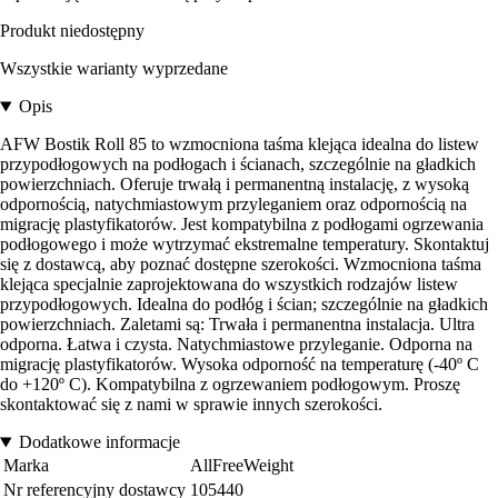
Produkt niedostępny
Wszystkie warianty wyprzedane
Opis
AFW Bostik Roll 85 to wzmocniona taśma klejąca idealna do listew
przypodłogowych na podłogach i ścianach, szczególnie na gładkich
powierzchniach. Oferuje trwałą i permanentną instalację, z wysoką
odpornością, natychmiastowym przyleganiem oraz odpornością na
migrację plastyfikatorów. Jest kompatybilna z podłogami ogrzewania
podłogowego i może wytrzymać ekstremalne temperatury. Skontaktuj
się z dostawcą, aby poznać dostępne szerokości. Wzmocniona taśma
klejąca specjalnie zaprojektowana do wszystkich rodzajów listew
przypodłogowych. Idealna do podłóg i ścian; szczególnie na gładkich
powierzchniach. Zaletami są: Trwała i permanentna instalacja. Ultra
odporna. Łatwa i czysta. Natychmiastowe przyleganie. Odporna na
migrację plastyfikatorów. Wysoka odporność na temperaturę (-40º C
do +120º C). Kompatybilna z ogrzewaniem podłogowym. Proszę
skontaktować się z nami w sprawie innych szerokości.
Dodatkowe informacje
Marka
AllFreeWeight
Nr referencyjny dostawcy
105440