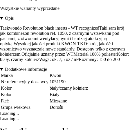
Wszystkie warianty wyprzedane
Opis
Taekwondo Revolution black inserts - WT recognizedTaki sam krój
jak kombinezon revolution ref. 1050, z czarnymi wstawkami pod
pachami, z otworami wentylacyjnymi i bardziej atrakcyjną
optyką.Wysokiej jakości produkt KWON TKD: krój, jakość i
wzornictwo wyznaczają nowe standardy. Dostępny tylko z czarnym
kołnierzem.Oficjalnie uznany przez WTMateriał 100% poliesterKolor:
biały, czarny kołnierzWaga: ok. 7,5 oz / m²Rozmiary: 150 do 200
Dodatkowe informacje
Marka
Kwon
Nr referencyjny dostawcy
1051190
Kolor
biały/czarny kołnierz
Kolor
Biały
Płeć
Mieszane
Grupa wiekowa
Dorośli
Loading...
Loading...