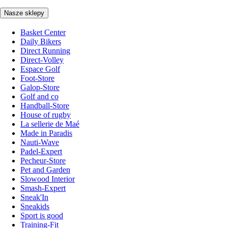
Nasze sklepy
Basket Center
Daily Bikers
Direct Running
Direct-Volley
Espace Golf
Foot-Store
Galop-Store
Golf and co
Handball-Store
House of rugby
La sellerie de Maé
Made in Paradis
Nauti-Wave
Padel-Expert
Pecheur-Store
Pet and Garden
Slowood Interior
Smash-Expert
Sneak'In
Sneakids
Sport is good
Training-Fit