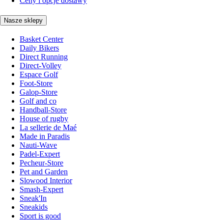
Ceny i opcje dostawy
Nasze sklepy
Basket Center
Daily Bikers
Direct Running
Direct-Volley
Espace Golf
Foot-Store
Galop-Store
Golf and co
Handball-Store
House of rugby
La sellerie de Maé
Made in Paradis
Nauti-Wave
Padel-Expert
Pecheur-Store
Pet and Garden
Slowood Interior
Smash-Expert
Sneak'In
Sneakids
Sport is good