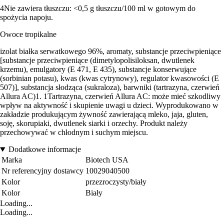
4Nie zawiera tłuszczu: <0,5 g tłuszczu/100 ml w gotowym do
spożycia napoju.
Owoce tropikalne
izolat białka serwatkowego 96%, aromaty, substancje przeciwpieniące
[substancje przeciwpieniące (dimetylopolisiloksan, dwutlenek
krzemu), emulgatory (E 471, E 435), substancje konserwujące
(sorbinian potasu), kwas (kwas cytrynowy), regulator kwasowości (E
507)], substancja słodząca (sukraloza), barwniki (tartrazyna, czerwień
Allura AC)1. 1Tartrazyna, czerwień Allura AC: może mieć szkodliwy
wpływ na aktywność i skupienie uwagi u dzieci. Wyprodukowano w
zakładzie produkującym żywność zawierającą mleko, jaja, gluten,
soję, skorupiaki, dwutlenek siarki i orzechy. Produkt należy
przechowywać w chłodnym i suchym miejscu.
Dodatkowe informacje
Marka
Biotech USA
Nr referencyjny dostawcy
10029040500
Kolor
przezroczysty/biały
Kolor
Biały
Loading...
Loading...