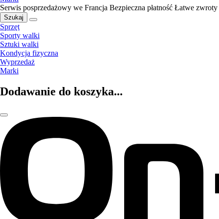
Serwis posprzedażowy we Francja
Bezpieczna płatność
Łatwe zwroty
Szukaj
Sprzęt
Sporty walki
Sztuki walki
Kondycja fizyczna
Wyprzedaż
Marki
Dodawanie do koszyka...