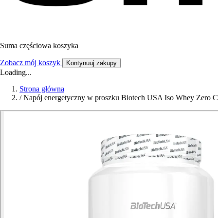
Suma częściowa koszyka
Zobacz mój koszyk
Kontynuuj zakupy
Loading...
Strona główna
/
Napój energetyczny w proszku Biotech USA Iso Whey Zero C