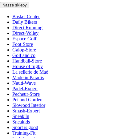
Nasze sklepy
Basket Center
Daily Bikers
Direct Running
Direct-Volley
Espace Golf
Foot-Store
Galop-Store
Golf and co
Handball-Store
House of rugby
La sellerie de Maé
Made in Paradis
Nauti-Wave
Padel-Expert
Pecheur-Store
Pet and Garden
Slowood Interior
Smash-Expert
Sneak'In
Sneakids
Sport is good
Training-Fit