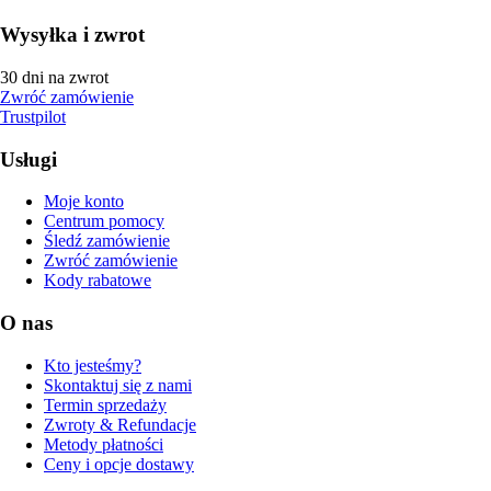
Wysyłka i zwrot
30 dni na zwrot
Zwróć zamówienie
Trustpilot
Usługi
Moje konto
Centrum pomocy
Śledź zamówienie
Zwróć zamówienie
Kody rabatowe
O nas
Kto jesteśmy?
Skontaktuj się z nami
Termin sprzedaży
Zwroty & Refundacje
Metody płatności
Ceny i opcje dostawy