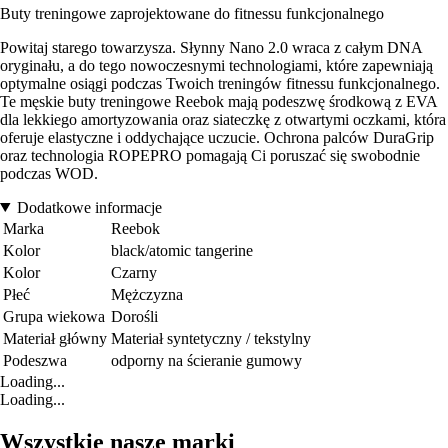
Buty treningowe zaprojektowane do fitnessu funkcjonalnego
Powitaj starego towarzysza. Słynny Nano 2.0 wraca z całym DNA
oryginału, a do tego nowoczesnymi technologiami, które zapewniają
optymalne osiągi podczas Twoich treningów fitnessu funkcjonalnego.
Te męskie buty treningowe Reebok mają podeszwę środkową z EVA
dla lekkiego amortyzowania oraz siateczkę z otwartymi oczkami, która
oferuje elastyczne i oddychające uczucie. Ochrona palców DuraGrip
oraz technologia ROPEPRO pomagają Ci poruszać się swobodnie
podczas WOD.
Dodatkowe informacje
Marka
Reebok
Kolor
black/atomic tangerine
Kolor
Czarny
Płeć
Mężczyzna
Grupa wiekowa
Dorośli
Materiał główny
Materiał syntetyczny / tekstylny
Podeszwa
odporny na ścieranie gumowy
Loading...
Loading...
Wszystkie nasze marki