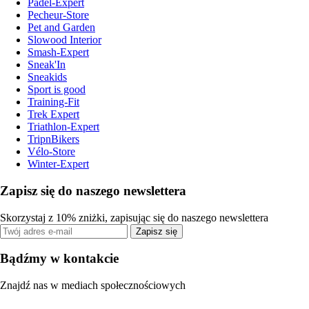
Padel-Expert
Pecheur-Store
Pet and Garden
Slowood Interior
Smash-Expert
Sneak'In
Sneakids
Sport is good
Training-Fit
Trek Expert
Triathlon-Expert
TripnBikers
Vélo-Store
Winter-Expert
Zapisz się do naszego newslettera
Skorzystaj z 10% zniżki, zapisując się do naszego newslettera
Zapisz się
Bądźmy w kontakcie
Znajdź nas w mediach społecznościowych