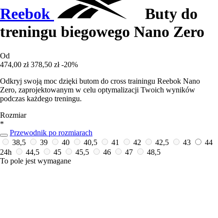
Reebok
Buty do
treningu biegowego Nano Zero
Od
474,00 zł
378,50 zł
-20%
Odkryj swoją moc dzięki butom do cross trainingu Reebok Nano
Zero, zaprojektowanym w celu optymalizacji Twoich wyników
podczas każdego treningu.
Rozmiar
*
Przewodnik po rozmiarach
38,5
39
40
40,5
41
42
42,5
43
44
24h
44,5
45
45,5
46
47
48,5
To pole jest wymagane