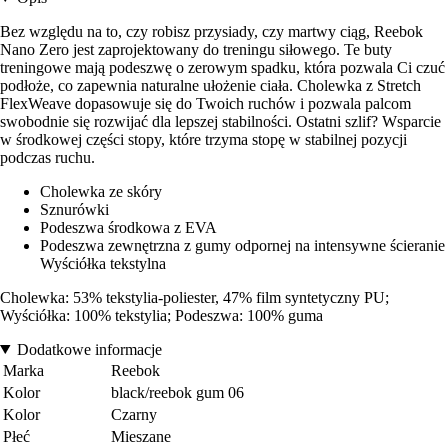
Bez względu na to, czy robisz przysiady, czy martwy ciąg, Reebok
Nano Zero jest zaprojektowany do treningu siłowego. Te buty
treningowe mają podeszwę o zerowym spadku, która pozwala Ci czuć
podłoże, co zapewnia naturalne ułożenie ciała. Cholewka z Stretch
FlexWeave dopasowuje się do Twoich ruchów i pozwala palcom
swobodnie się rozwijać dla lepszej stabilności. Ostatni szlif? Wsparcie
w środkowej części stopy, które trzyma stopę w stabilnej pozycji
podczas ruchu.
Cholewka ze skóry
Sznurówki
Podeszwa środkowa z EVA
Podeszwa zewnętrzna z gumy odpornej na intensywne ścieranie
Wyściółka tekstylna
Cholewka: 53% tekstylia-poliester, 47% film syntetyczny PU;
Wyściółka: 100% tekstylia; Podeszwa: 100% guma
Dodatkowe informacje
Marka
Reebok
Kolor
black/reebok gum 06
Kolor
Czarny
Płeć
Mieszane