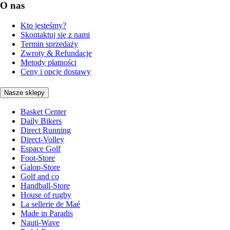
O nas
Kto jesteśmy?
Skontaktuj się z nami
Termin sprzedaży
Zwroty & Refundacje
Metody płatności
Ceny i opcje dostawy
Nasze sklepy
Basket Center
Daily Bikers
Direct Running
Direct-Volley
Espace Golf
Foot-Store
Galop-Store
Golf and co
Handball-Store
House of rugby
La sellerie de Maé
Made in Paradis
Nauti-Wave