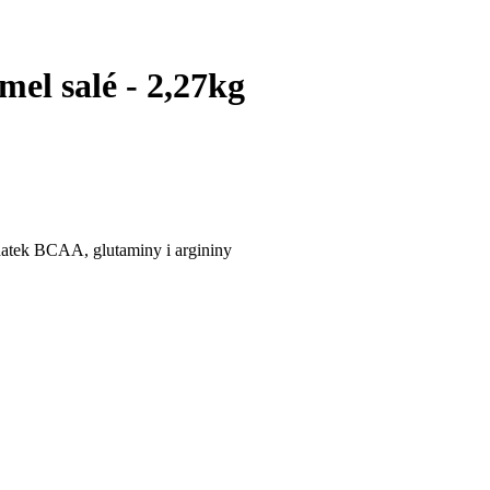
el salé - 2,27kg
datek BCAA, glutaminy i argininy