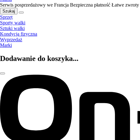
Serwis posprzedażowy we Francja
Bezpieczna płatność
Łatwe zwroty
Szukaj
Sprzęt
Sporty walki
Sztuki walki
Kondycja fizyczna
Wyprzedaż
Marki
Dodawanie do koszyka...