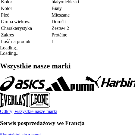
Kolor
biały/niebieski
Kolor
Biały
Płeć
Mieszane
Grupa wiekowa
Dorośli
Charakterystyka
Zestaw 2
Zakres
Protéine
Ilość na produkt
1
Loading...
Loading...
Wszystkie nasze marki
Odkryj wszystkie nasze marki
Serwis posprzedażowy we Francja
Skontaktuj się z nami