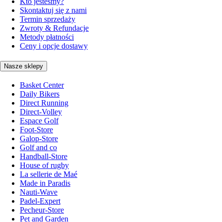
Kto jesteśmy?
Skontaktuj się z nami
Termin sprzedaży
Zwroty & Refundacje
Metody płatności
Ceny i opcje dostawy
Nasze sklepy
Basket Center
Daily Bikers
Direct Running
Direct-Volley
Espace Golf
Foot-Store
Galop-Store
Golf and co
Handball-Store
House of rugby
La sellerie de Maé
Made in Paradis
Nauti-Wave
Padel-Expert
Pecheur-Store
Pet and Garden