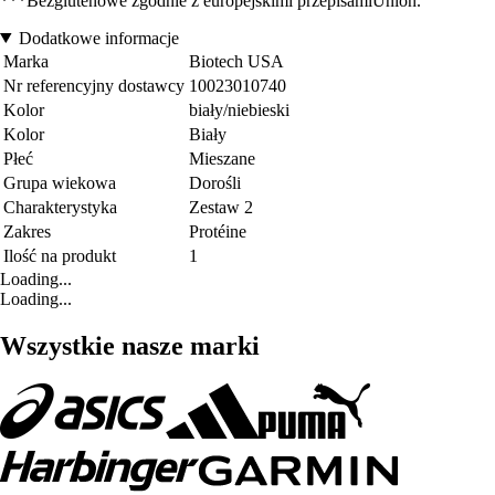
***Bezglutenowe zgodnie z europejskimi przepisamiUnion.
Dodatkowe informacje
Marka
Biotech USA
Nr referencyjny dostawcy
10023010740
Kolor
biały/niebieski
Kolor
Biały
Płeć
Mieszane
Grupa wiekowa
Dorośli
Charakterystyka
Zestaw 2
Zakres
Protéine
Ilość na produkt
1
Loading...
Loading...
Wszystkie nasze marki