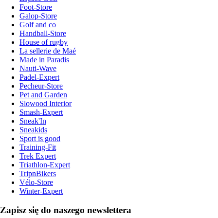
Foot-Store
Galop-Store
Golf and co
Handball-Store
House of rugby
La sellerie de Maé
Made in Paradis
Nauti-Wave
Padel-Expert
Pecheur-Store
Pet and Garden
Slowood Interior
Smash-Expert
Sneak'In
Sneakids
Sport is good
Training-Fit
Trek Expert
Triathlon-Expert
TripnBikers
Vélo-Store
Winter-Expert
Zapisz się do naszego newslettera