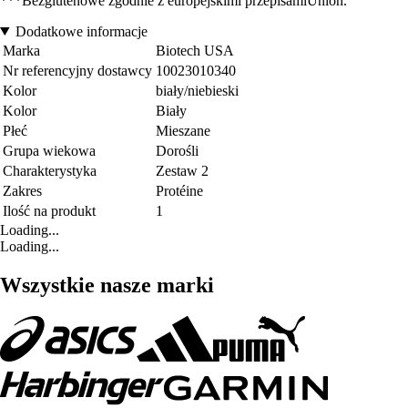
***Bezglutenowe zgodnie z europejskimi przepisamiUnion.
Dodatkowe informacje
Marka
Biotech USA
Nr referencyjny dostawcy
10023010340
Kolor
biały/niebieski
Kolor
Biały
Płeć
Mieszane
Grupa wiekowa
Dorośli
Charakterystyka
Zestaw 2
Zakres
Protéine
Ilość na produkt
1
Loading...
Loading...
Wszystkie nasze marki