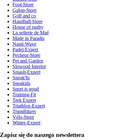
Foot-Store
Galop-Store
Golf and co
Handball-Store
House of rugby
La sellerie de Maé
Made in Paradis
Nauti-Wave
Padel-Expert
Pecheur-Store
Pet and Garden
Slowood Interior
Smash-Expert
Sneak'In
Sneakids
Sport is good
Training-Fit
Trek Expert
Triathlon-Expert
TripnBikers
Vélo-Store
Winter-Expert
Zapisz się do naszego newslettera