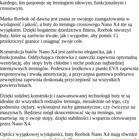
każdego, kto pasjonuje się treningiem siłowym, funkcjonalnym i
crossowym.
Marka Reebok od dawna jest znana ze swojego zaangażowania w
wydajność i jakość, a buty do treningu crossowego Nano X4 nie są
wyjątkiem. Dzięki bogatemu dziedzictwu fitness, Reebok stworzył
buty, które są zarówno trwałe, jak i wygodne, aby pomóc Ci
przekroczyć granice i osiągnąć swoje cele.
Konstrukcja butów Nano X4 jest zarówno elegancka, jak i
funkcjonalna. Oddychająca cholewka z siateczki zapewnia optymalną
wentylację, aby stopy były chłodne i suche podczas najbardziej
intensywnych treningów. Podeszwa środkowa z pianki EVA zapewnia
responsywną i trwałą amortyzację, a przyczepna gumowa podeszwa
zewnętrzna zapewnia doskonałą przyczepność na wszystkich
powierzchniach.
Dzięki solidnej konstrukcji i zaawansowanej technologii buty te są
idealne do wszystkich rodzajów treningu, niezależnie od tego, czy
podnosisz ciężary, wykonujesz ruchy gimnastyczne, czy ćwiczysz na
maszynach. Będziesz mógł skoncentrować się na treningu, nie
martwiąc się o swoje stopy, dzięki stabilności i wsparciu oferowanym
przez Nano X4.
Oprócz wyjątkowej wydajności, buty Reebok Nano X4 mają również