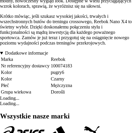
modny, nowoczesny wygląd look. Dostępne w wielu przyciągających
wzrok kolorach, sprawią, że wyróżnisz się na siłowni.
Krótko mówiąc, jeśli szukasz wysokiej jakości, trwałych i
wszechstronnych butów do treningu crossowego, Reebok Nano X4 to
świetny wybór. Dzięki doskonałemu połączeniu stylu i
funkcjonalności są mądrą inwestycją dla każdego poważnego
sportowca. Zamów je już teraz i przygotuj się na osiągnięcie nowego
poziomu wydajności podczas treningów przekrojowych.
Dodatkowe informacje
Marka
Reebok
Nr referencyjny dostawcy
100074183
Kolor
pugry6
Kolor
Czarny
Płeć
Mężczyzna
Grupa wiekowa
Dorośli
Loading...
Loading...
Wszystkie nasze marki