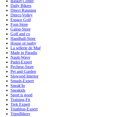
Basket Center
Daily Bikers
Direct Running
Direct-Volley
Espace Golf
Foot-Store
Galop-Store
Golf and co
Handball-Store
House of rugby
La sellerie de Maé
Made in Paradis
Nauti-Wave
Padel-Expert
Pecheur-Store
Pet and Garden
Slowood Interior
Smash-Expert
Sneak'In
Sneakids
Sport is good
Training-Fit
Trek Expert
Triathlon-Expert
TripnBikers