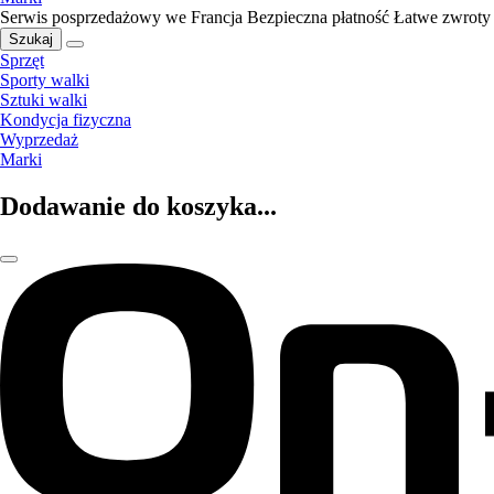
Serwis posprzedażowy we Francja
Bezpieczna płatność
Łatwe zwroty
Szukaj
Sprzęt
Sporty walki
Sztuki walki
Kondycja fizyczna
Wyprzedaż
Marki
Dodawanie do koszyka...