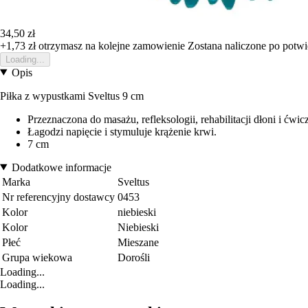
34,50 zł
+1,73 zł
otrzymasz na kolejne zamowienie
Zostana naliczone po potw
Loading...
Opis
Piłka z wypustkami Sveltus 9 cm
Przeznaczona do masażu, refleksologii, rehabilitacji dłoni i ćwic
Łagodzi napięcie i stymuluje krążenie krwi.
7 cm
Dodatkowe informacje
Marka
Sveltus
Nr referencyjny dostawcy
0453
Kolor
niebieski
Kolor
Niebieski
Płeć
Mieszane
Grupa wiekowa
Dorośli
Loading...
Loading...