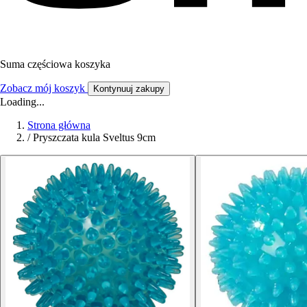
Suma częściowa koszyka
Zobacz mój koszyk
Kontynuuj zakupy
Loading...
Strona główna
/
Pryszczata kula Sveltus 9cm