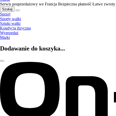
Serwis posprzedażowy we Francja
Bezpieczna płatność
Łatwe zwroty
Szukaj
Sprzęt
Sporty walki
Sztuki walki
Kondycja fizyczna
Wyprzedaż
Marki
Dodawanie do koszyka...